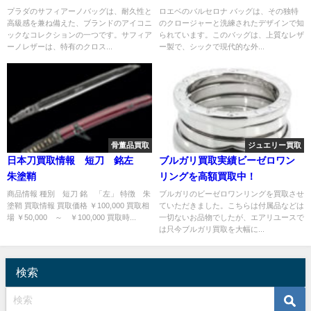
プラダのサフィアーノバッグは、耐久性と
ロエベのバルセロナ バッグは、その独特
高級感を兼ね備えた、ブランドのアイコニ
のクロージャーと洗練されたデザインで知
ックなコレクションの一つです。サフィア
られています。このバッグは、上質なレザ
ーノレザーは、特有のクロス...
ー製で、シックで現代的な外...
骨董品買取
ジュエリー買取
日本刀買取情報 短刀 銘左
ブルガリ買取実績ビーゼロワン
朱塗鞘
リングを高額買取中！
商品情報 種別 短刀 銘 「左」 特徴 朱
ブルガリのビーゼロワンリングを買取させ
塗鞘 買取情報 買取価格 ￥100,000 買取相
ていただきました。こちらは付属品などは
場 ￥50,000 ～ ￥100,000 買取時...
一切ないお品物でしたが、エアリユースで
は只今ブルガリ買取を大幅に...
検索