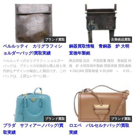
ブランド買取
古美術品買取
ベルルッティ カリグラフィシ
銅器買取情報 青銅器 炉 大明
ョルダーバッグ/買取実績
宣徳年製銘
ベルルッティのカリグラフィ ショルダー
商品情報 品目 中国骨董 種別 青銅器 特
バッグは、ブランドの伝統的な職人技と現
徴 炉 大明宣徳年製銘 買取情報 買取価格
代的なデザインが融合した製品です。この
￥150,000 買取相場 ￥20,000 ～ ￥15...
バッグは、上質なレザーに独...
ブランド買取
ブランド買取
プラダ サフィアーノバッグ/買
ロエベ バルセルナバッグ/買取
取実績
実績