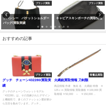
ブランド買取
ブランド買取
ジバンシー バケットショルダー
キャビアスキンポーチの買取情報
バッグ/買取実績
おすすめの記事
ブランド買取
骨董品買取
グッチ チェーン432280/買取実
火縄銃買取情報 刀剣類
績
商品情報 作者 無名 名 火縄銃 特徴 Ｈ
125ｃｍ 買取情報 買取価格 ￥100,000 買
グッチのチェーンウォレットモデル
取相場 ￥50,000 ～ ￥150,000 ...
「432280」は、その洗練されたデザイン
と機能性で、多くのファッション愛好家か
ら注目を集めています。グッチ...