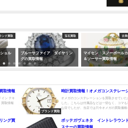
ランド買取
宝石買取
古美
yショル
ブルーサファイア ダイヤリン
マイセン スノーボール
グの買取情報
＆ソーサー買取情報
ル買取情報
時計買取情報！オメガコンステレー
ドイン テキ
オメガのコンステレーションを買取させていた
Ａ 買取情報
した。こちらは付属品などは一切なく、コマも
な目でしたが、当店では只今オメガの買取価格を.
ブランド買取
クリング買
ボッテガヴェネタ イントレラウン
スナーの買取情報