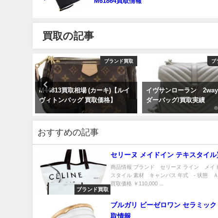
M61864買取情報
買取の記事
ブランド買取
ブランド買取
ブ
エ ポシェッ
M44813買取相場 (カーキ)【ルイ
イヴサンローラン 2wa
お財布買
ヴィトンバッグ 買取価格】
ダーバッグ/買取実績
おすすめの記事
セリーヌ メイドイン テキスタイ
商品情報 ブランド セリーヌ ライン メイ
スタイル 素材 キャンバス 年式 - 状態 
買取価格 ￥110,000 ...
ブランド買取
ブルガリ ビーゼロワン セラミッ
取情報