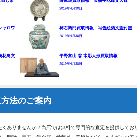
取致しま
薩摩焼買取情報 金襴手花蝶文大鉢
2019年4月30日
シャロワ
柿右衛門買取情報 写色絵菊文蓋付壺
2019年4月30日
鹿花鳥文
平野富山 翁 木彫人形買取情報
2019年4月30日
取方法のご案内
たくありませんか？当店では無料で専門的な査定を提供してお