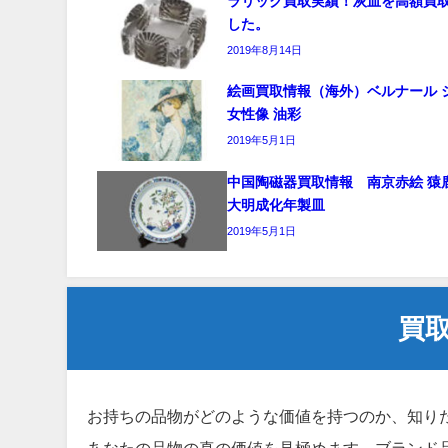
ラリック買取実績！灰皿を高額買
した。
2019年8月14日
絵画買取情報（海外）ベルナール 
女性像 油彩
2019年5月1日
中国陶磁器買取情報 南京赤絵 猿
大明成化年製皿
2019年5月1日
買
お持ちの品物がどのような価値を持つのか、知り