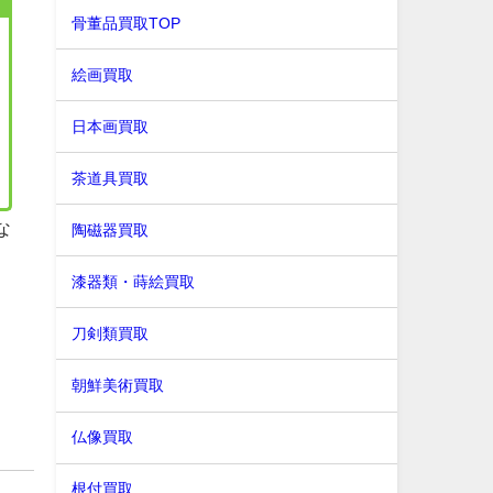
骨董品買取TOP
絵画買取
日本画買取
茶道具買取
な
陶磁器買取
さ
漆器類・蒔絵買取
刀剣類買取
朝鮮美術買取
仏像買取
根付買取