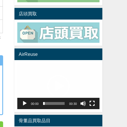
店頭買取
き
AirReuse
動
画
プ
レ
ー
ヤ
00:00
00:30
ー
骨董品買取品目