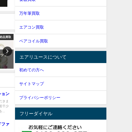
万年筆買取
エアコン買取
術品買取
宝石買取
ブラ
ペアコイル買取
カップ
ピンクダイヤ0.2ct メレプラチナ
プラダ リボンペオニアの
エアリユースについて
リングの買取情報
情報
初めての方へ
サイトマップ
ション
プライバシーポリシー
だきま
若干少
..
フリーダイヤル
ドファ