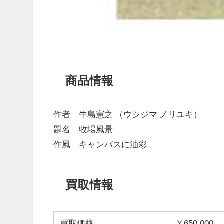
商品情報
作者 牛島憲之 （ウシジマ ノリユキ）
題名 牧場風景
作風 キャンバスに油彩
買取情報
買取価格
￥650,000