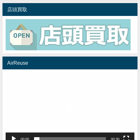
店頭買取
AirReuse
動
画
プ
レ
ー
ヤ
ー
00:00
00:30