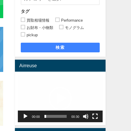
タグ
買取相場情報
Performance
お財布・小物類
モノグラム
pickup
検索
Airreuse
動
画
プ
レ
ー
ヤ
00:00
00:30
ー