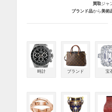
買取
ジャ
ブランド品
から
美術
時計
ブランド
宝