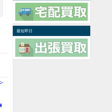
最短即日
ン
報