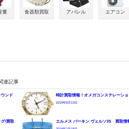
骨董
食器類買取
アパレル
エアコン
関連記事
ラウンド
時計買取情報！オメガコンステレーショ
2019年8月13日
グ/買取
エルメス バーキン ヴェルソ35 買取情
2019年2月18日