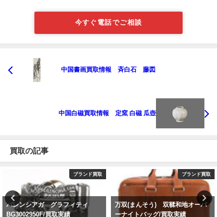
今すぐ電話でご相談
中国書画買取情報 斉白石 藤図
中国白磁買取情報 定窯 白磁 瓜壺
買取の記事
ブランド買取
ブランド買取
バレンシアガ グラフィティ
万双(まんそう) 双鞣和地オーバ
BG3002950F/買取実績
ーナイトバッグ/買取実績