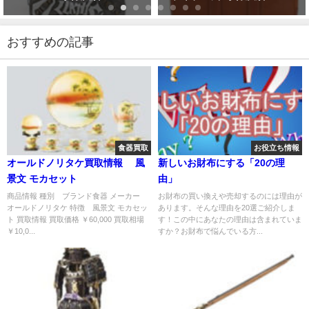
おすすめの記事
食器買取
お役立ち情報
オールドノリタケ買取情報 風
新しいお財布にする「20の理
景文 モカセット
由」
商品情報 種別 ブランド食器 メーカー
お財布の買い換えや売却するのには理由が
オールドノリタケ 特徴 風景文 モカセッ
あります。そんな理由を20選ご紹介しま
ト 買取情報 買取価格 ￥60,000 買取相場
す！この中にあなたの理由は含まれていま
￥10,0...
すか？お財布で悩んでいる方...