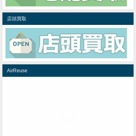
店頭買取
AirReuse
動
画
プ
レ
ー
ヤ
ー