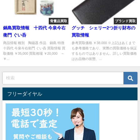
骨董品買取
ブランド買取
鍋島買取情報 十四代 今泉今右
グッチ シェリー2つ折り財布の
衛門 ぐい呑
買取情報
商品情報 種別 陶磁器 作品 鍋島 特徴
参考買取価格 ￥38.000 ※上記はあくまで
十四代 今泉今右衛門 ぐい呑 買取情報 買
も参考価格であり、実際の買取価格を保証
取価格 ￥35,000 買取相場 ￥20,000 ～
するものではありません。詳しい買取価格
￥...
はお品物の状態、...
フリーダイヤル