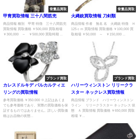
骨董品買取
骨董品買取
甲冑買取情報 三十八間筋兜
火縄銃買取情報 刀剣類
商品情報 種別 甲冑 特徴 三十八間筋兜
商品情報 作者 無名 名 火縄銃 特徴 Ｈ
買取情報 買取価格 ￥500,000 買取相場
125ｃｍ 買取情報 買取価格 ￥100,000 買
￥300,000 ～ ￥500,000 買取時期 ...
取相場 ￥50,000 ～ ￥150,000 ...
ブランド買取
ブランド買取
カレスドルキデ パルカルティエ
ハリーウィンストン リリークラ
リングの買取情報
スター ネックレス買取情報
参考買取価格 ￥350.000 ※上記はあくま
商品情報 ブランド ハリーウィンストン
でも参考価格であり、実際の買取価格を保
ライン リリークラスター ネックレス 状
証するものではありません。詳しい買取価
態 Ａ 買取情報 買取価格 ￥650,000 買取
格はお品物の状態...
相場 ￥...