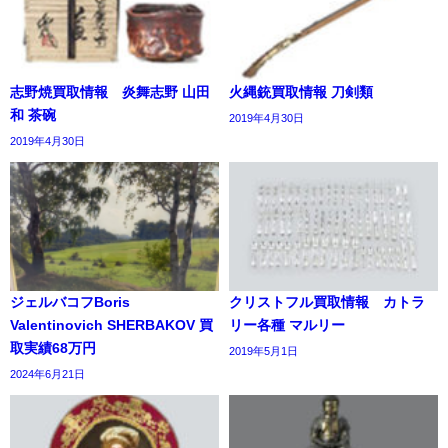
志野焼買取情報 炎舞志野 山田
火縄銃買取情報 刀剣類
和 茶碗
2019年4月30日
2019年4月30日
ジェルバコフBoris
クリストフル買取情報 カトラ
Valentinovich SHERBAKOV 買
リー各種 マルリー
取実績68万円
2019年5月1日
2024年6月21日