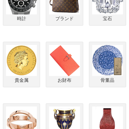
時計
ブランド
宝石
貴金属
お財布
骨董品