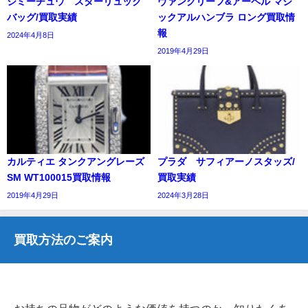
ジミーチュウ スターリュック
ヴァンクリーフ&アーペル マジ
バッグ/買取実績
ックアルハンブラ ロング買取情
報
2024年4月8日
2019年4月29日
カルティエ タンクアングレーズ
プラダ サフィアーノスタッズ/
SM WT100015買取情報
買取実績
2019年4月29日
2024年3月28日
買取方法のご案内