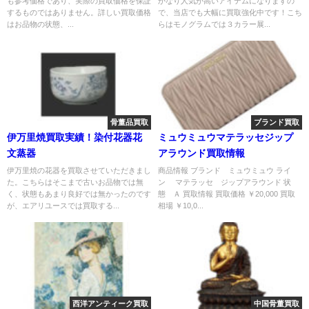
も参考価格であり、実際の買取価格を保証
かなり人気が高いアイテムになりますの
するものではありません。詳しい買取価格
で、当店でも大幅に買取強化中です！こち
はお品物の状態、...
らはモノグラムでは３カラー展...
骨董品買取
ブランド買取
伊万里焼買取実績！染付花器花
ミュウミュウマテラッセジップ
文蒸器
アラウンド買取情報
伊万里焼の花器を買取させていただきまし
商品情報 ブランド ミュウミュウ ライ
た。こちらはそこまで古いお品物では無
ン マテラッセ ジップアラウンド 状
く、状態もあまり良好では無かったのです
態 Ａ 買取情報 買取価格 ￥20,000 買取
が、エアリユースでは買取する...
相場 ￥10,0...
西洋アンティーク買取
中国骨董買取