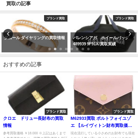
買取の記事
ブランド買取
ブランド買取
ダムール ダイヤリングの買取情報
バレンシアガ ホイールバッグ
489939 9F91X/買取実績
おすすめの記事
ブランド買取
ブランド買取
クロエ ドリュー長財布の買取
M62933買取 ポルトフォイユゾ
情報
エ 【ルイヴィトン財布買取価
格】
参考買取価格 ￥18.000 ※上記はあくまで
現在流行している小さめのお財布でも現在