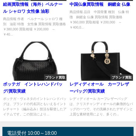
絵画買取情報（海外）ベルナー
中国仏像買取情報 銅鍍金 仏像
ル シャロワ 女性像 油彩
商品情報 品目 中国骨董 種別 仏像 特
徴 銅鍍金 仏像 買取情報 買取価格
商品情報 作者 ベルナール シャロワ 種
￥360,000 買取相場 ￥200,000 ～
別 油彩 特徴 女性像 買取情報 買取価格
￥400,0...
￥380,000 買取相場 ￥200,000 ～
￥40...
ブランド買取
ブランド買取
ボッテガ イントレハンドバッ
レディディオール カーフレザ
グ/買取実績
ーバッグ/買取実績
ボッテガ・ヴェネタのイントレハンドバッ
レディディオール カーフレザーバッグ
グは、ブランドの代名詞ともいえるイント
は、クリスチャンディオールの象徴的なバ
レチャート（編み込み）技法を駆使したア
ッグの一つで、その洗練されたデザインと
イテムです。この技法により...
上質な素材使用により、多くの...
電話受付 10:00～18:00