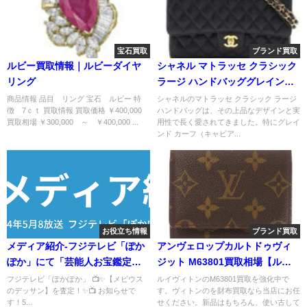
宝石買取
ブランド買取
ルビー買取情報｜ルビーダイヤ
シャネル マトラッセ クラシック
リング
ラージ ハンドバッググレインド
カーフ(キャビア)/買取情報
商品情報 品目 リング 宝石 ルビー 特
シャネルのマトラッセ クラシック ラージ
徴 7ｃｔ 買取情報 買取価格 ￥400,000
ハンドバッグは、その上品なデザインと実
買取相場 ￥300,000 ～ ￥400,000 ...
用性で長く愛されてきました。特にグレイ
ンド カーフ（キャビア...
お役立ち情報
ブランド買取
メディア紹介-フジテレビ「ぽか
アンヴェロップカルトドゥヴィ
ぽか」にて「芸能人お宝鑑定
ジット M63801買取相場【ルイ
買った時より値段上がってるっ
ヴィトン財布買取価格】
フジテレビ「ぽかぽか」 📺✨【メビウス
ルイヴィトンのM63801買取を強化中で
のデッサン】を査定！✨📺 お知らせで
す。ヴィトンのを財布買取なら当店にお任
ぽい」で当店が紹介されまし
す！5...
せください。新品はもちろん、使い古して