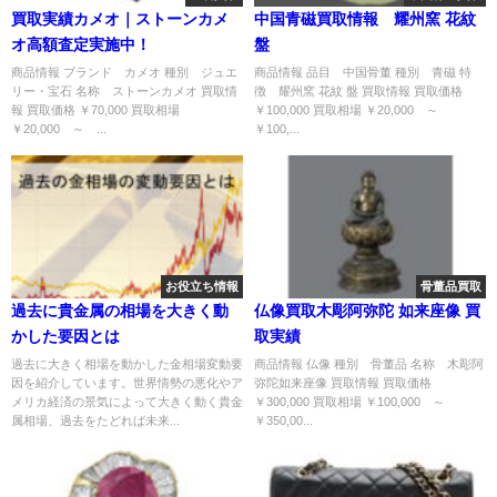
買取実績カメオ｜ストーンカメ
中国青磁買取情報 耀州窯 花紋
オ高額査定実施中！
盤
商品情報 ブランド カメオ 種別 ジュエ
商品情報 品目 中国骨董 種別 青磁 特
リー・宝石 名称 ストーンカメオ 買取情
徴 耀州窯 花紋 盤 買取情報 買取価格
報 買取価格 ￥70,000 買取相場
￥100,000 買取相場 ￥20,000 ～
￥20,000 ～ ...
￥100,...
お役立ち情報
骨董品買取
過去に貴金属の相場を大きく動
仏像買取木彫阿弥陀 如来座像 買
かした要因とは
取実績
過去に大きく相場を動かした金相場変動要
商品情報 仏像 種別 骨董品 名称 木彫阿
因を紹介しています。世界情勢の悪化やア
弥陀如来座像 買取情報 買取価格
メリカ経済の景気によって大きく動く貴金
￥300,000 買取相場 ￥100,000 ～
属相場、過去をたどれば未来...
￥350,00...