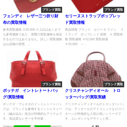
ブランド買取
ブランド買取
フェンディ レザー三つ折り財
セリーヌストラップポップレッ
布の買取情報
ド買取情報
参考買取価格 ￥20.000 ※上記はあくまで
商品情報 ブランド セリーヌ ライン ス
も参考価格であり、実際の買取価格を保証
トラップ ポップレッド 状態 Ａ 買取情
するものではありません。詳しい買取価格
報 買取価格 ￥52,000 買取相場
はお品物の状態、...
￥20,000 ～...
ブランド買取
ブランド買取
ボッテガ イントレトートバッ
クリスチャンディオール トロ
グ/買取情報
ッターバッグ/買取実績
ボッテガ・ヴェネタのイントレトートバッ
クリスチャンディオールのトロッターバッ
グは、ブランドを象徴するイントレチャー
グは、ディオールのアイコニックなロゴパ
ト（編み込み）技法が特徴的なアイテムで
ターンが特徴的な人気の高いシリーズで
す。高品質なレザーを手作業...
す。エレガントなデザインと実...