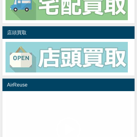
店頭買取
AirReuse
動
画
プ
レ
ー
ヤ