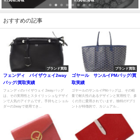
おすすめの記事
ブランド買取
ブランド買取
フェンディ バイザウェイ2way
ゴヤール サンルイPMバッグ/買
バッグ/買取実績
取実績
フェンディのバイザウェイ 2wayバッグ
ゴヤールのサンルイPMバッグは、その軽
は、その実用性とスタイリッシュなデザイ
量で耐久性のあるデザインと実用性で、多
ンで人気のアイテムです。手持ちとショル
くの方に愛用されています。独特のYプリ
ダーの2wayで使用でき...
ントが特徴的で、カジュアル...