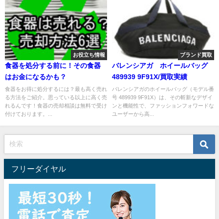
お役立ち情報
ブランド買取
食器を処分する前に！その食器
バレンシアガ ホイールバッグ
はお金になるかも？
489939 9F91X/買取実績
食器をお得に処分するには？最も高く売れ
バレンシアガのホイールバッグ（モデル番
る方法をご紹介。思っている以上に高く売
号 489939 9F91X）は、その斬新なデザイ
れるんです！食器の売却相談は無料で受け
ンと機能性で、ファッションフォワードな
付けております。...
ユーザーから高...
フリーダイヤル