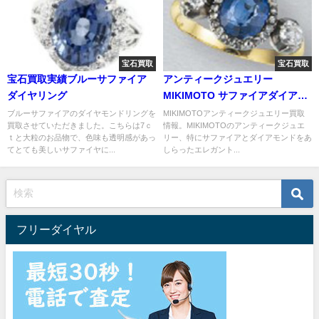
宝石買取
宝石買取
宝石買取実績ブルーサファイア
アンティークジュエリー
ダイヤリング
MIKIMOTO サファイアダイアリ
ング/ 買取情報
ブルーサファイアのダイヤモンドリングを
MIKIMOTOアンティークジュエリー買取
買取させていただきました。こちらは7ｃ
情報。MIKIMOTOのアンティークジュエ
ｔと大粒のお品物で、色味も透明感があっ
リー、特にサファイアとダイアモンドをあ
てとても美しいサファイヤに...
しらったエレガント...
フリーダイヤル