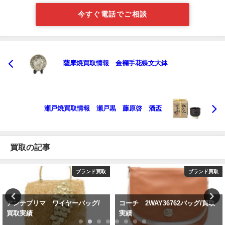
今すぐ電話でご相談
薩摩焼買取情報 金襴手花蝶文大鉢
瀬戸焼買取情報 瀬戸黒 藤原啓 酒盃
買取の記事
ブランド買取
ブランド買取
アンテプリマ ワイヤーバッグ/
コーチ 2WAY36762バッグ/買取
買取実績
実績