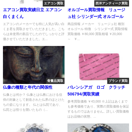
エアコン買取
西洋アンティーク買取
エアコン買取実績日立 エアコン
オルゴール買取情報 リュージ
白くまくん
ュ社 シリンダー式 オルゴール
エアコンのメーカーでも特に人気が高い白
商品情報 メーカー リュージュ社 種別
くま君を買取させていただきました。こち
オルゴール 特徴 シリンダー式 買取情報
らは未使用の新品でしたのでしっかりと評
買取価格 ￥80,000 買取相場 ￥20,000
価させていただきました。エ...
～ ￥...
骨董品買取
ブランド買取
仏像の種類と年代の関係性
バレンシアガ ロゴ クラッチ
506794/買取実績
仏像とは何か？ 仏像とは仏教における信
仰の対象として創造された仏界のほとけた
参考買取価格 ￥43,000 ※上記はあくまで
ちの姿になります。 仏とは仏陀であり、
も参考価格であり、実際の買取価格を保証
仏陀とは悟りを開いたもの（...
するものではありません。詳しい買取価格
はお品物の状態、...