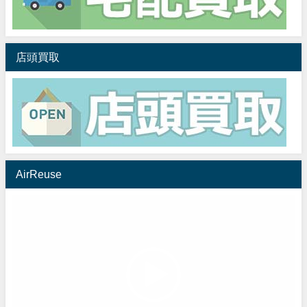
店頭買取
AirReuse
動
画
プ
レ
ー
ヤ
ー