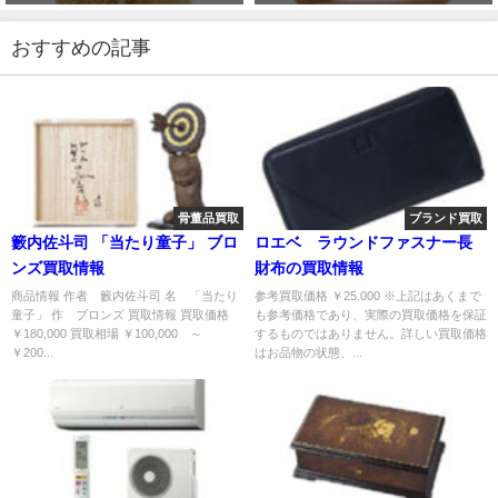
おすすめの記事
骨董品買取
ブランド買取
籔内佐斗司 「当たり童子」 ブロ
ロエベ ラウンドファスナー長
ンズ買取情報
財布の買取情報
商品情報 作者 籔内佐斗司 名 「当たり
参考買取価格 ￥25.000 ※上記はあくまで
童子」 作 ブロンズ 買取情報 買取価格
も参考価格であり、実際の買取価格を保証
￥180,000 買取相場 ￥100,000 ～
するものではありません。詳しい買取価格
￥200...
はお品物の状態、...