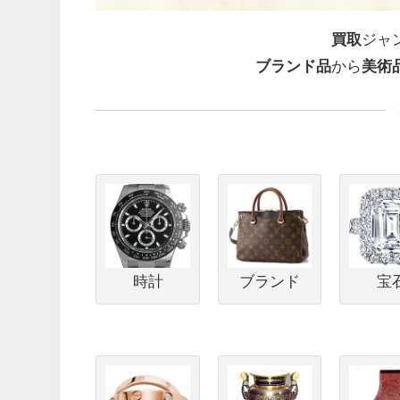
買取
ジャ
ブランド品
から
美術
時計
ブランド
宝