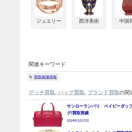
ジュエリー
西洋美術
中国
関連キーワード
買取相場情報
グッチ買取
,
バッグ買取
,
ブランド買取
の関
サンローランパリ ベイビーダッ
グ/買取実績
2024年3月27日