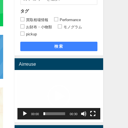
タグ
買取相場情報
Performance
お財布・小物類
モノグラム
pickup
検索
Airreuse
動
画
プ
レ
ー
ヤ
00:00
00:30
ー