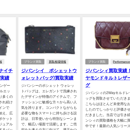
報
ブランド買取
買取相場情報
ブランド買取
Performanc
ナイチ
ジバンシイ ポシェットウ
ジバンシィ買取実績
取実績
ォレットバッグ/買取実績
ヤモンドキルトレザ
グ
チンゲー
ジバンシーのポシェット ウォレッ
シルエッ
トバッグは、エレガントで洗練され
ジバンシィの2Wayキルド
り多くの
たデザインが特徴のアイテムで、フ
ッグを買取させていただき
され続け
ァッションに敏感な方々から高い人
こちらはほとんど未使用な
インで
気を誇ります。コンパクトながらも
したのでしっかりと評価さ
加え、広
必要な物をスマートに持ち歩ける設
だきました。当店では引き
ポケット
計は、日常使いから特別なシーンま
ンシィの買取価格を大幅に
ジュアル
で、幅広い場面で活躍します。ご売
中です！最新の人気シリー
するバッ
却をお考えの方に向けて、適正かつ