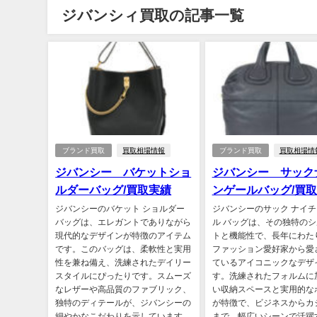
ジバンシィ買取の記事一覧
ブランド買取
買取相場情報
ブランド買取
買取相場情
ジバンシー バケットショ
ジバンシー サック
ルダーバッグ/買取実績
ンゲールバッグ/買
ジバンシーのバケット ショルダー
ジバンシーのサック ナイ
バッグは、エレガントでありながら
ル バッグは、その独特の
現代的なデザインが特徴のアイテム
トと機能性で、長年にわた
です。このバッグは、柔軟性と実用
ファッション愛好家から愛
性を兼ね備え、洗練されたデイリー
ているアイコニックなデザ
スタイルにぴったりです。スムーズ
す。洗練されたフォルムに
なレザーや高品質のファブリック、
い収納スペースと実用的な
独特のディテールが、ジバンシーの
が特徴で、ビジネスからカ
細やかなこだわりを示しています。
まで、幅広いシーンで活躍