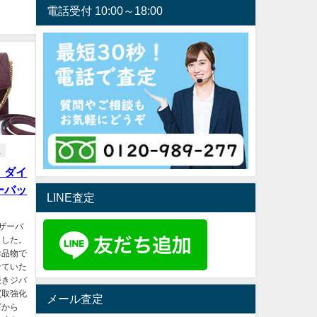
電話受付 10:00～18:00
e
！ダイ
ーバッ
LINE査定
レザーバ
ました。
お品物で
せていた
続きジバ
買取強化
メール査定
ズから