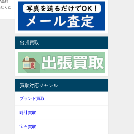
で高額
任せくだ
..
出張買取
買取対応ジャンル
ブランド買取
時計買取
宝石買取