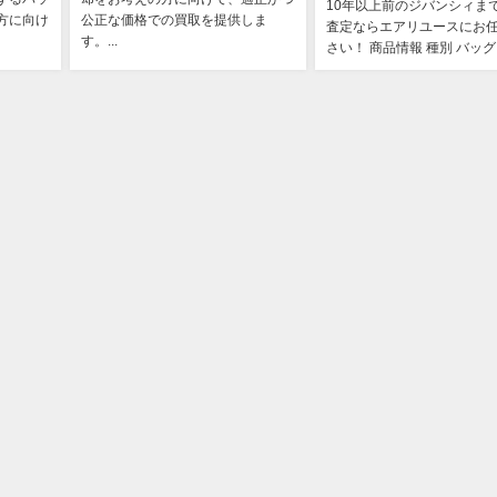
10年以上前のジバンシィま
方に向け
公正な価格での買取を提供しま
査定ならエアリユースにお
す。...
さい！ 商品情報 種別 バッグ .