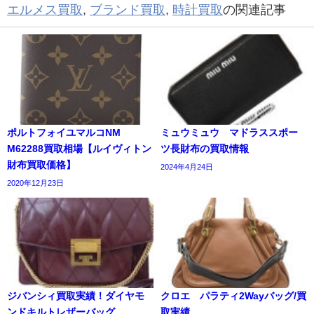
エルメス買取
,
ブランド買取
,
時計買取
の関連記事
ポルトフォイユマルコNM
ミュウミュウ マドラススポー
M62288買取相場【ルイヴィトン
ツ長財布の買取情報
財布買取価格】
2024年4月24日
2020年12月23日
ジバンシィ買取実績！ダイヤモ
クロエ パラティ2Wayバッグ/買
ンドキルトレザーバッグ
取実績