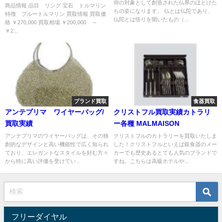
仰の対象として創造された仏界のほとけた
商品情報 品目 リング 宝石 トルマリン
ちの姿になります。 仏とは仏陀であり、
特徴 ブルートルマリン 買取情報 買取価
仏陀とは悟りを開いたもの（...
格 ￥270,000 買取相場 ￥200,000 ～
￥2...
ブランド買取
食器買取
アンテプリマ ワイヤーバッグ/
クリストフル買取実績カトラリ
買取実績
ー各種 MALMAISON
アンテプリマのワイヤーバッグは、その独
クリストフルのカトラリーを買取いたしま
創的なデザインと高い機能性で広く知られ
した！クリストフルといえば銀食器のメー
ており、エレガントなスタイルを好む方々
カーでも歴史あるとても人気のブランドで
から特に高い評価を受けてい...
すね。こちらは高級ホテルや...
フリーダイヤル