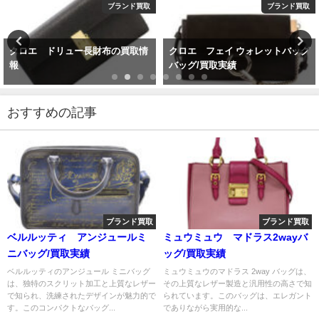
ブランド買取
ブランド買取
クロエ ドリュー長財布の買取情
クロエ フェイ ウォレットバッグ
報
バッグ/買取実績
おすすめの記事
ブランド買取
ブランド買取
ベルルッティ アンジュールミ
ミュウミュウ マドラス2wayバ
ニバッグ/買取実績
ッグ/買取実績
ベルルッティのアンジュール ミニバッグ
ミュウミュウのマドラス 2way バッグは、
は、独特のスクリット加工と上質なレザー
その上質なレザー製造と汎用性の高さで知
で知られ、洗練されたデザインが魅力的で
られています。このバッグは、エレガント
す。このコンパクトなバッグ...
でありながら実用的な...