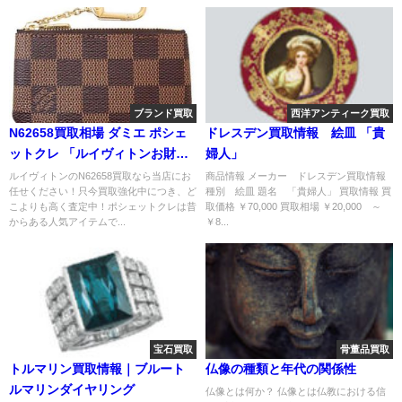
ブランド買取
西洋アンティーク買取
N62658買取相場 ダミエ ポシェ
ドレスデン買取情報 絵皿 「貴
ットクレ 「ルイヴィトンお財布
婦人」
買取価格」
ルイヴィトンのN62658買取なら当店にお
商品情報 メーカー ドレスデン買取情報
任せください！只今買取強化中につき、ど
種別 絵皿 題名 「貴婦人」 買取情報 買
こよりも高く査定中！ポシェットクレは昔
取価格 ￥70,000 買取相場 ￥20,000 ～
からある人気アイテムで...
￥8...
宝石買取
骨董品買取
トルマリン買取情報｜ブルート
仏像の種類と年代の関係性
ルマリンダイヤリング
仏像とは何か？ 仏像とは仏教における信