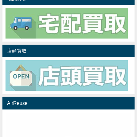
店頭買取
AirReuse
動
画
プ