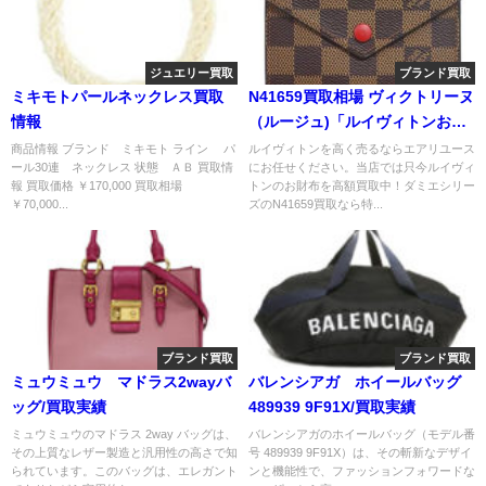
ジュエリー買取
ブランド買取
ミキモトパールネックレス買取
N41659買取相場 ヴィクトリーヌ
情報
（ルージュ)「ルイヴィトンお財
布買取価格」
商品情報 ブランド ミキモト ライン パ
ルイヴィトンを高く売るならエアリユース
ール30連 ネックレス 状態 ＡＢ 買取情
にお任せください。当店では只今ルイヴィ
報 買取価格 ￥170,000 買取相場
トンのお財布を高額買取中！ダミエシリー
￥70,000...
ズのN41659買取なら特...
ブランド買取
ブランド買取
ミュウミュウ マドラス2wayバ
バレンシアガ ホイールバッグ
ッグ/買取実績
489939 9F91X/買取実績
ミュウミュウのマドラス 2way バッグは、
バレンシアガのホイールバッグ（モデル番
その上質なレザー製造と汎用性の高さで知
号 489939 9F91X）は、その斬新なデザイ
られています。このバッグは、エレガント
ンと機能性で、ファッションフォワードな