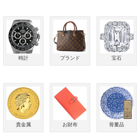
時計
ブランド
宝石
貴金属
お財布
骨董品