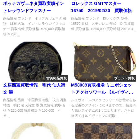
ボッテガヴェネタ買取実績イン
ロレックス GMTマスター
トレラウンドファスナー
16750 2019/02/20 買取価格
商品情報 ブランド ボッテガヴェネタ 種
商品情報 ブランド ロレックス 型番
別 財布 名称 イントレラウンドファス
16570 素材 ステンレス 年式 Ｄ 買取情
ナー 買取情報 買取価格 ￥30,000 買取相
報 買取価格 ￥860,000 買取時期 2019/04...
場 ￥20,0...
古美術品買取
ブランド買取
文房四宝買取情報 明代 仙人詩
M58009買取相場 ミニポシェッ
文 墨
トアクセソワール 【ルイヴィト
ンバッグ 買取価格】
商品情報 品目 中国骨董 種別 文房四宝
ルイヴィトンのアクセソワールは昔からあ
特徴 明代 仙人詩文 墨 買取情報 買取価
る定番のデザインになりますので、換金率
格 ￥220,000 買取相場 ￥100,000 ～
も高いアイテムの1つになります。さらに
￥...
当店ではルイヴィトンの買取...