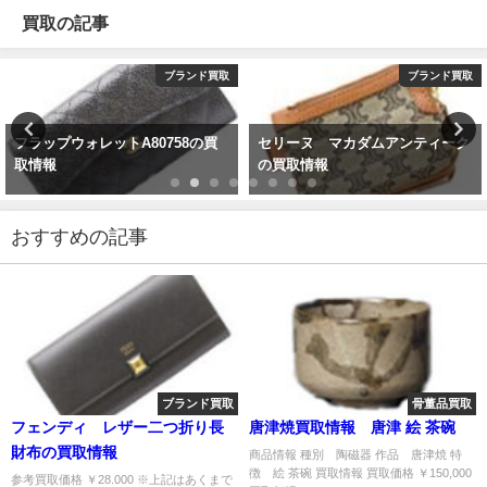
買取の記事
ブランド買取
ブランド買取
フラップウォレットA80758の買
セリーヌ マカダムアンティーク
取情報
の買取情報
おすすめの記事
ブランド買取
骨董品買取
フェンディ レザー二つ折り長
唐津焼買取情報 唐津 絵 茶碗
財布の買取情報
商品情報 種別 陶磁器 作品 唐津焼 特
徴 絵 茶碗 買取情報 買取価格 ￥150,000
参考買取価格 ￥28.000 ※上記はあくまで