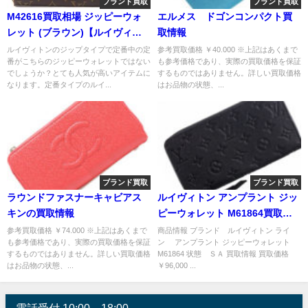
ブランド買取
ブランド買取
M42616買取相場 ジッピーウォ
エルメス ドゴンコンパクト買
レット (ブラウン)【ルイヴィト
取情報
ン財布買取価格】
ルイヴィトンのジップタイプで定番中の定
参考買取価格 ￥40.000 ※上記はあくまで
番がこちらのジッピーウォレットではない
も参考価格であり、実際の買取価格を保証
でしょうか？とても人気が高いアイテムに
するものではありません。詳しい買取価格
なります。定番タイプのルイ...
はお品物の状態、...
ブランド買取
ブランド買取
ラウンドファスナーキャビアス
ルイヴィトン アンプラント ジッ
キンの買取情報
ピーウォレット M61864買取情
報
参考買取価格 ￥74.000 ※上記はあくまで
商品情報 ブランド ルイヴィトン ライ
も参考価格であり、実際の買取価格を保証
ン アンプラント ジッピーウォレット
するものではありません。詳しい買取価格
M61864 状態 ＳＡ 買取情報 買取価格
はお品物の状態、...
￥96,000 ...
電話受付 10:00～18:00