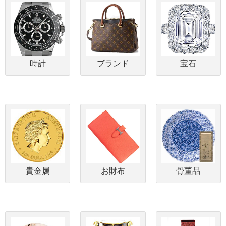
時計
ブランド
宝石
貴金属
お財布
骨董品