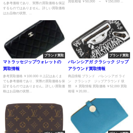
買取相場 ￥50,000 ～ ￥150,000 ...
も参考価格であり、実際の買取価格を保証
するものではありません。詳しい買取価格
はお品物の状態、...
ブランド買取
ブランド買取
マトラッセジップウォレットの
バレンシアガ クラシック ジップ
買取情報
アラウンド買取情報
参考買取価格 ￥100.000 ※上記はあくま
商品情報 ブランド バレンシアガ ライ
でも参考価格であり、実際の買取価格を保
ン クラシック ジップアラウンド 状
証するものではありません。詳しい買取価
態 Ａ 買取情報 買取価格 ￥52,000 買取
格はお品物の状態...
相場 ￥20,00...