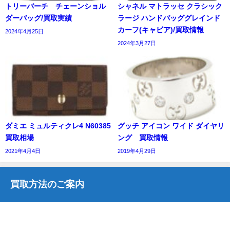
トリーバーチ チェーンショル
シャネル マトラッセ クラシック
ダーバッグ/買取実績
ラージ ハンドバッググレインド
カーフ(キャビア)/買取情報
2024年4月25日
2024年3月27日
ダミエ ミュルティクレ4 N60385
グッチ アイコン ワイド ダイヤリ
買取相場
ング 買取情報
2021年4月4日
2019年4月29日
買取方法のご案内