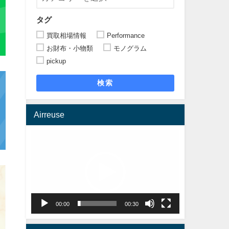
タグ
買取相場情報
Performance
お財布・小物類
モノグラム
pickup
検索
Airreuse
動
画
プ
レ
ー
ヤ
00:00
00:30
ー