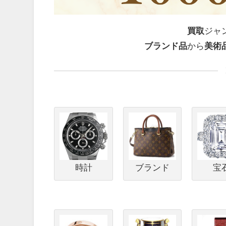
買取
ジャ
ブランド品
から
美術
時計
ブランド
宝