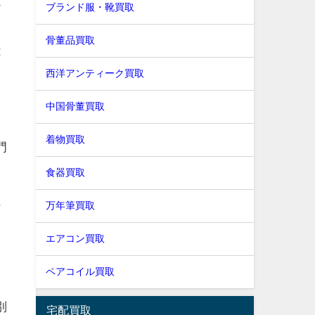
ブランド服・靴買取
ア
骨董品買取
は
西洋アンティーク買取
中国骨董買取
着物買取
門
食器買取
に
万年筆買取
エアコン買取
し
ペアコイル買取
別
宅配買取