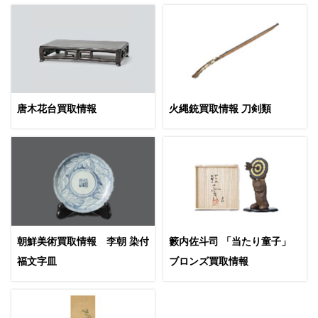
唐木花台買取情報
火縄銃買取情報 刀剣類
朝鮮美術買取情報 李朝 染付
籔内佐斗司 「当たり童子」
福文字皿
ブロンズ買取情報