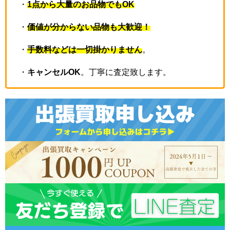
・
1点から大量のお品物でもOK
・
価値が分からない品物も大歓迎！
・
手数料などは一切掛かりません
。
・
キャンセルOK
。丁寧に査定致します。