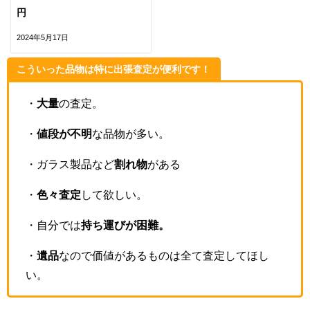
円
2024年5月17日
こういった品物は特に出張査定が便利です！
・
大量
の査定。
・
値段が不明
な品物が多い。
・ガラス製品など
割れ物
がある
・
色々査定
して欲しい。
・自分では
持ち運びが困難。
・
遺品
なので価値があるものは全て査定してほし
い。