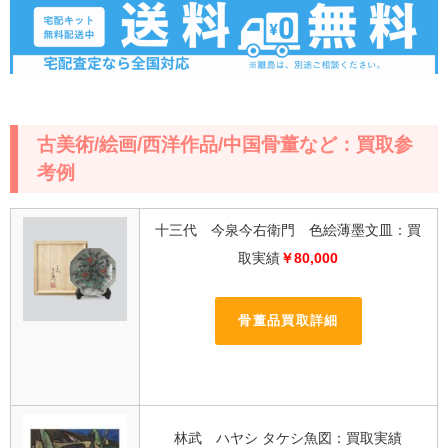
古美術/絵画/西洋作品/中国骨董など：買取参
考例
十三代 今泉今右衛門 色絵薄墨文皿：買
取実績
￥80,000
骨董品買取詳細
林武 ハヤシ タケシ魚図：買取実績