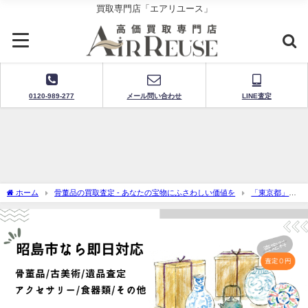
買取専門店「エアリユース」
0120-989-277
メール問い合わせ
LINE査定
ホーム
骨董品の買取査定 - あなたの宝物にふさわしい価値を
「東京都」骨
董品買取・出張査定
昭島市で骨董品買取-出張査定に迅速対応！