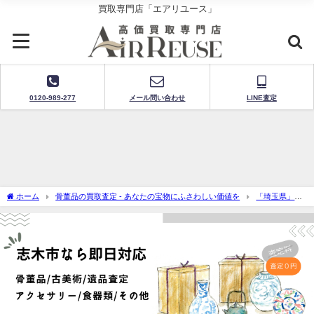
買取専門店「エアリユース」
0120-989-277
メール問い合わせ
LINE査定
ホーム
骨董品の買取査定 - あなたの宝物にふさわしい価値を
「埼玉県」骨
董品買取・出張査定
志木市で骨董品買取り-出張査定に迅速対応！