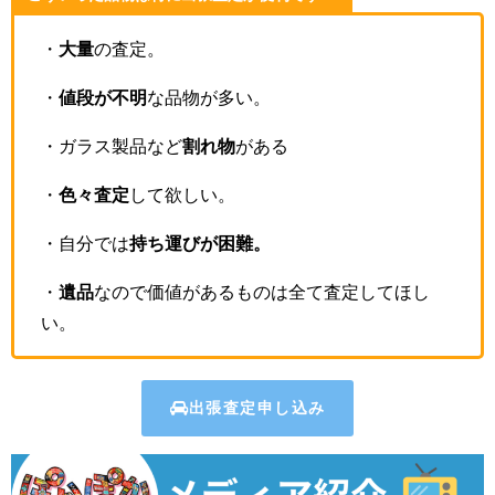
・
大量
の査定。
・
値段が不明
な品物が多い。
・ガラス製品など
割れ物
がある
・
色々査定
して欲しい。
・自分では
持ち運びが困難。
・
遺品
なので価値があるものは全て査定してほし
い。
出張査定申し込み