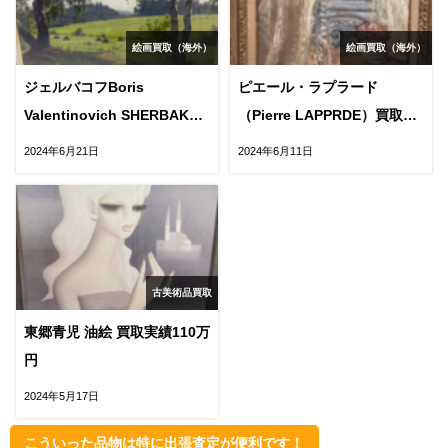
絵画買取（海外）
絵画買取（海外）
ジェルバコフBoris
ピエール・ラプラード
Valentinovich SHERBAKOV
（Pierre LAPPRDE）買取実
買取実績68万円
績7万円
2024年6月21日
2024年6月11日
古美術品買取
東郷青児 油絵 買取実績110万
円
2024年5月17日
こういった品物は特に出張査定が便利です！