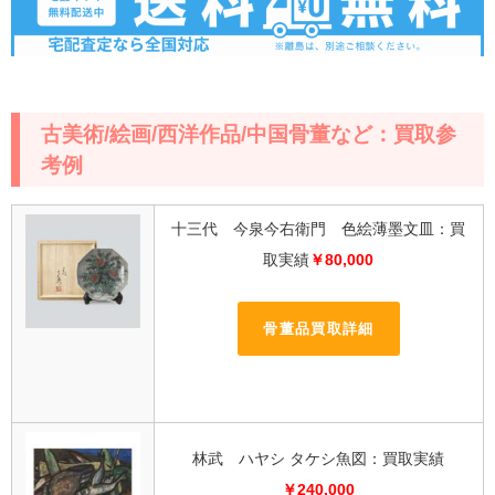
古美術/絵画/西洋作品/中国骨董など：買取参
考例
十三代 今泉今右衛門 色絵薄墨文皿：買
取実績
￥80,000
骨董品買取詳細
林武 ハヤシ タケシ魚図：買取実績
￥240,000