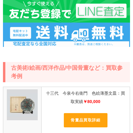
古美術/絵画/西洋作品/中国骨董など：買取参
考例
十三代 今泉今右衛門 色絵薄墨文皿：買
取実績
￥80,000
骨董品買取詳細