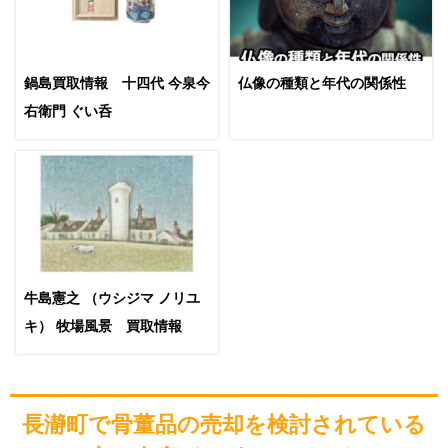
鍋島買取情報 十四代 今泉今
仏像の種類と年代の関係性
右衛門 ぐい呑
牛島憲之 （ウシジマ ノリユ
キ） 牧場風景 買取情報
長瀞町で骨董品の売却を検討されている