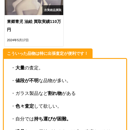
古美術品買取
東郷青児 油絵 買取実績110万
円
2024年5月17日
こういった品物は特に出張査定が便利です！
・
大量
の査定。
・
値段が不明
な品物が多い。
・ガラス製品など
割れ物
がある
・
色々査定
して欲しい。
・自分では
持ち運びが困難。