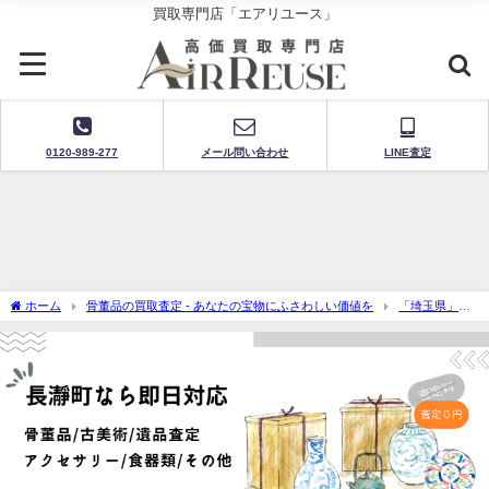
買取専門店「エアリユース」
0120-989-277
メール問い合わせ
LINE査定
ホーム
骨董品の買取査定 - あなたの宝物にふさわしい価値を
「埼玉県」骨
董品買取・出張査定
長瀞町で骨董品買取-出張査定に迅速対応！