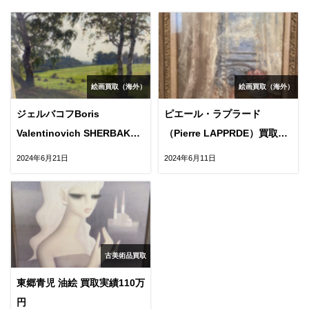
絵画買取（海外）
絵画買取（海外）
ジェルバコフBoris
ピエール・ラプラード
Valentinovich SHERBAKOV
（Pierre LAPPRDE）買取実
買取実績68万円
績7万円
2024年6月21日
2024年6月11日
古美術品買取
東郷青児 油絵 買取実績110万
円