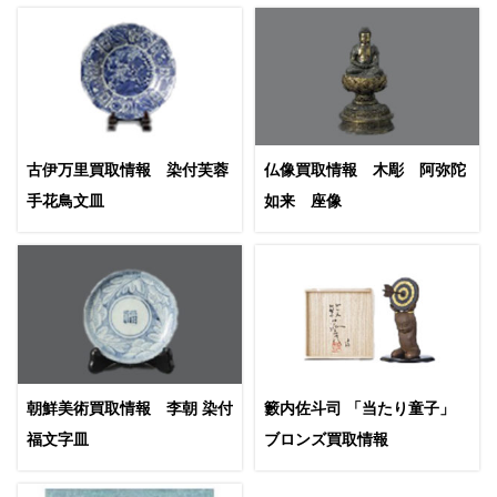
古伊万里買取情報 染付芙蓉
仏像買取情報 木彫 阿弥陀
手花鳥文皿
如来 座像
朝鮮美術買取情報 李朝 染付
籔内佐斗司 「当たり童子」
福文字皿
ブロンズ買取情報