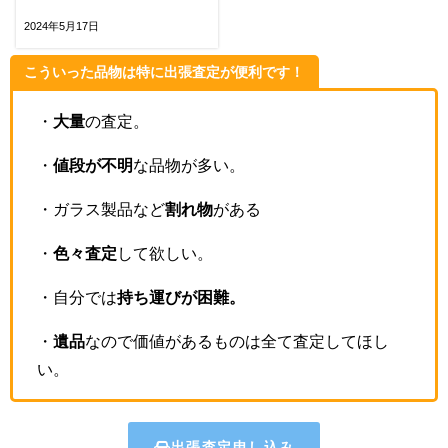
2024年5月17日
こういった品物は特に出張査定が便利です！
・
大量
の査定。
・
値段が不明
な品物が多い。
・ガラス製品など
割れ物
がある
・
色々査定
して欲しい。
・自分では
持ち運びが困難。
・
遺品
なので価値があるものは全て査定してほし
い。
出張査定申し込み