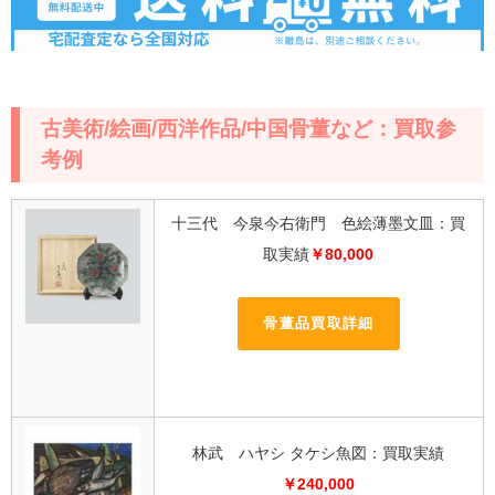
古美術/絵画/西洋作品/中国骨董など：買取参
考例
十三代 今泉今右衛門 色絵薄墨文皿：買
取実績
￥80,000
骨董品買取詳細
林武 ハヤシ タケシ魚図：買取実績
￥240,000