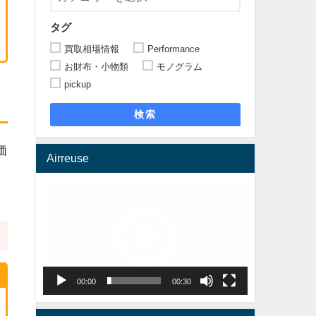
タグ
買取相場情報
Performance
お財布・小物類
モノグラム
pickup
検索
価
Airreuse
動
画
プ
レ
ー
ヤ
00:00
00:30
ー