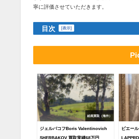
寧に評価させていただきます。
目次
[
表示
]
P
絵画買取（海外）
ジェルバコフBoris Valentinovich
ピエール
SHERBAKOV 買取実績68万円
LAPP