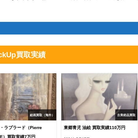
ickUp買取実績
絵画買取（海外）
古美術品買取
・ラプラード（Pierre
東郷青児 油絵 買取実績110万円
RDE）買取実績7万円