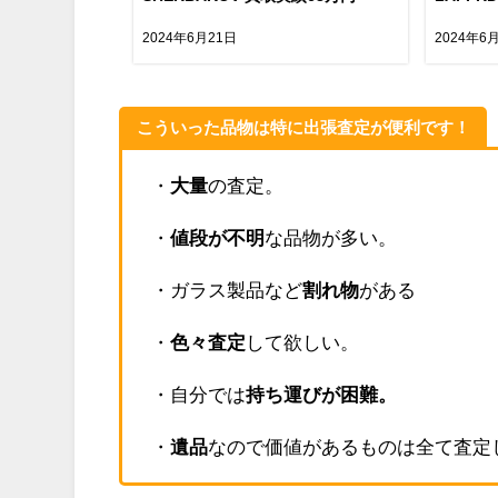
2024年6月21日
2024年6
こういった品物は特に出張査定が便利です！
・
大量
の査定。
・
値段が不明
な品物が多い。
・ガラス製品など
割れ物
がある
・
色々査定
して欲しい。
・自分では
持ち運びが困難。
・
遺品
なので価値があるものは全て査定