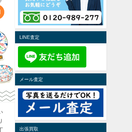
LINE査定
メール査定
い
り
出張買取
丁