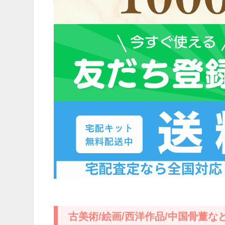
古美術/絵画/西洋作品/中国骨董な