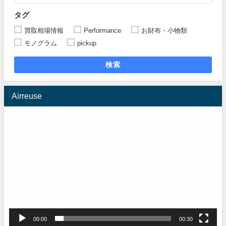
タグ
買取相場情報
Performance
お財布・小物類
モノグラム
pickup
検索
Airreuse
動
画
プ
レ
ー
ヤ
ー
00:00
00:30