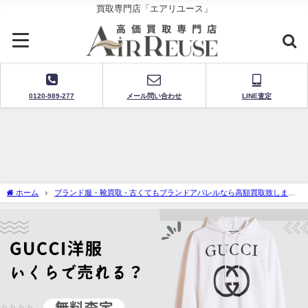
買取専門店「エアリユース」
0120-989-277
メール問い合わせ
LINE査定
ホーム
ブランド服・靴買取 - 古くてもブランドアパレルなら高額買取致しま
す！
グッチ洋服・靴買取（Gucci apparel）‐無料査定で買取価格を今すぐチェック