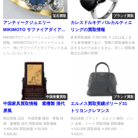
宝石買取
ブランド買取
アンティークジュエリー
カレスドルキデ パルカルティエ
MIKIMOTO サファイアダイアリ
リングの買取情報
ング/ 買取情報
MIKIMOTOアンティークジュエリー買取
参考買取価格 ￥350.000 ※上記はあくま
情報。MIKIMOTOのアンティークジュエ
でも参考価格であり、実際の買取価格を保
リー、特にサファイアとダイアモンドをあ
証するものではありません。詳しい買取価
しらったエレガント...
格はお品物の状態...
中国骨董買取
ブランド買取
中国家具買取情報 紫檀製 清代
エルメス買取実績ボリード31
屏風
トリヨンクレマンス
商品情報 品目 中国骨董 種別 屏風 特
商品情報 ブランド エルメス 種別 バッ
徴 紫檀製 清代 買取情報 買取価格
グ 名称 トート 買取情報 買取価格
￥450,000 買取相場 ￥30,000 ～
￥510,000 買取相場 ￥400,000 ～
￥500,00...
￥520,0...