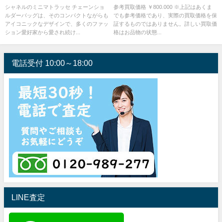
取実績
シャネルのミニマトラッセ チェーンショ
参考買取価格 ￥800.000 ※上記はあくま
ルダーバッグは、そのコンパクトながらも
でも参考価格であり、実際の買取価格を保
アイコニックなデザインで、多くのファッ
証するものではありません。詳しい買取価
ション愛好家から愛され続け...
格はお品物の状態...
電話受付 10:00～18:00
LINE査定