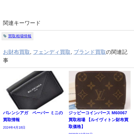
関連キーワード
買取相場情報
お財布買取
,
フェンディ買取
,
ブランド買取
の関連記
事
バレンシアガ ペーパー ミニの
ジッピーコインパース M60067
買取情報
買取相場 【ルイヴィトン財布買
取価格】
2024年4月18日