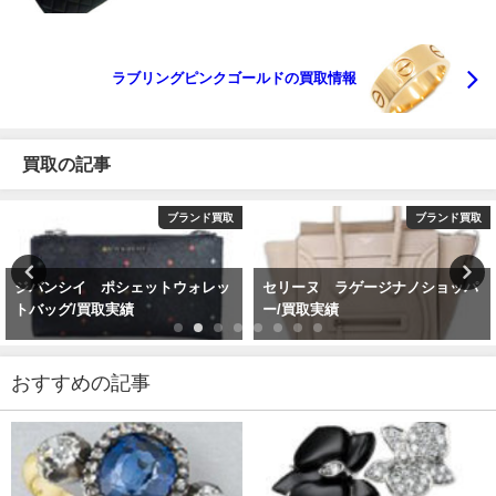
ラブリングピンクゴールドの買取情報
買取の記事
ブランド買取
ブランド買取
ェットウォレッ
セリーヌ ラゲージナノショッパ
ダミエ ポルトカル
ー/買取実績
N61722買取相場
お財布買取価格」
おすすめの記事