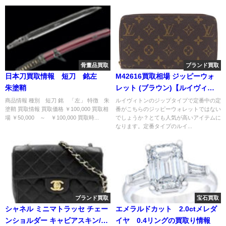
骨董品買取
ブランド買取
日本刀買取情報 短刀 銘左
M42616買取相場 ジッピーウォ
朱塗鞘
レット (ブラウン)【ルイヴィト
ン財布買取価格】
商品情報 種別 短刀 銘 「左」 特徴 朱
ルイヴィトンのジップタイプで定番中の定
塗鞘 買取情報 買取価格 ￥100,000 買取相
番がこちらのジッピーウォレットではない
場 ￥50,000 ～ ￥100,000 買取時...
でしょうか？とても人気が高いアイテムに
なります。定番タイプのルイ...
ブランド買取
宝石買取
シャネル ミニマトラッセ チェー
エメラルドカット 2.0ctメレダ
ンショルダー キャビアスキン/買
イヤ 0.4リングの買取り情報