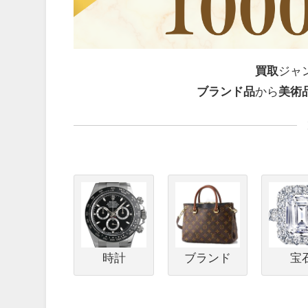
買取
ジャ
ブランド品
から
美術
時計
ブランド
宝