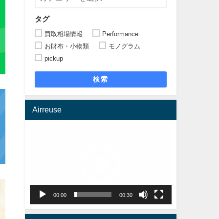
タグ
買取相場情報
Performance
お財布・小物類
モノグラム
pickup
検索
Airreuse
動
画
プ
レ
ー
ヤ
00:00
00:30
ー