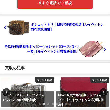
今すぐ電話でご相談
ポシェットトリオ M68756買取相場【ルイヴィトン
財布買取価格】
M41894買取相場 ジッピーウォレット (ローズバレリ
ーヌ)【ルイヴィトン財布買取価格】
買取の記事
ブランド買取
ブランド買取
バレンシアガ グラフィティ
M62932買取相場 ポルトフォイユ
BG3002950F/買取実績
ゾエ 【ルイヴィトン財布買取価
格】