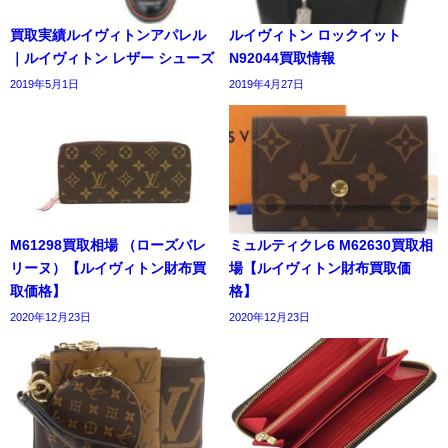
買取実績ルイヴィトンアパレル
ルイヴィトン ロックイット
｜ルイヴィトン レザー シューズ
N92044買取情報
2019年5月1日
2019年4月27日
M61298買取相場 （ローズバレ
ミュルティクレ6 M62630買取相
リーヌ）【ルイヴィトン財布買
場【ルイヴィトン財布買取価
取価格】
格】
2020年12月23日
2020年12月23日