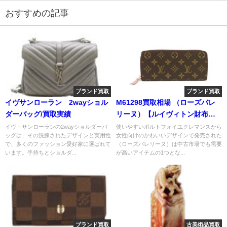
おすすめの記事
ブランド買取
ブランド買取
イヴサンローラン 2wayショル
M61298買取相場 （ローズバレ
ダーバッグ/買取実績
リーヌ）【ルイヴィトン財布買
取価格】
イヴ・サンローランの2wayショルダーバ
使いやすいポルトフォイユクレマンスから
ッグは、その洗練されたデザインと実用性
女性向けのかわいいデザインで発売された
で、多くのファッション愛好家に選ばれて
（ローズバレリーヌ）は中古市場でも需要
います。手持ちとショルダ...
が高いアイテムの1つとな...
ブランド買取
古美術品買取