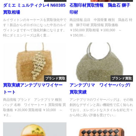
ダミエ ミュルティクレ4 N60385
石類印材買取情報 鶏血石 獅子
買取相場
印材
ルイヴィトンのキーケースを買取強化中で
商品情報 品目 中国骨董 種別 鶏血石 特
す！新品からボロボロになった中古のルイ
徴 獅子印材 買取情報 買取価格
ヴィトンまですべて強化対象になります。
￥150,000 買取相場 ￥100,000 ～
特にダミエシリーズは高く査...
￥150,00...
ブランド買取
ブランド買取
買取実績アンテプリマワイヤー
アンテプリマ ワイヤーバッグ/
トート
買取実績
商品情報 ブランド アンテプリマ 種別
アンテプリマのワイヤーバッグは、その独
バッグ 名称 ワイヤートート 買取情報 買
創的なデザインと高い機能性で広く知られ
取価格 ￥20,000 買取相場 ￥10,000 ～
ており、エレガントなスタイルを好む方々
￥2...
から特に高い評価を受けてい...