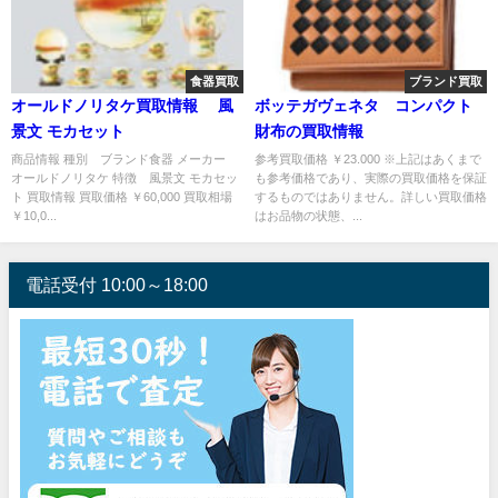
食器買取
ブランド買取
オールドノリタケ買取情報 風
ボッテガヴェネタ コンパクト
景文 モカセット
財布の買取情報
商品情報 種別 ブランド食器 メーカー
参考買取価格 ￥23.000 ※上記はあくまで
オールドノリタケ 特徴 風景文 モカセッ
も参考価格であり、実際の買取価格を保証
ト 買取情報 買取価格 ￥60,000 買取相場
するものではありません。詳しい買取価格
￥10,0...
はお品物の状態、...
電話受付 10:00～18:00