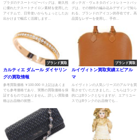
プラダのテスートベビーバッグは、耐久性
ボッテガ・ヴェネタのイントレトートバッ
に優れたテスートナイロン素材を使用した
グは、その独特の編み込みデザインで知ら
アイテムで、日常使いからちょっとしたお
れる、ブランドのアイコン的存在です。高
出かけまで幅広く活躍します...
品質なレザーを使用し、手作...
ブランド買取
ブランド買取
カルティエ ダムール ダイヤリン
ルイヴィトン買取実績エピアル
グの買取情報
マ
参考買取価格 ￥100.000 ※上記はあくま
ルイヴィトンの人気シリーズのアルマを買
でも参考価格であり、実際の買取価格を保
取させていただきました。こちらはランク
証するものではありません。詳しい買取価
的にはBランクとなりますが、エアリユー
格はお品物の状態...
スではBランクのお品物でも...