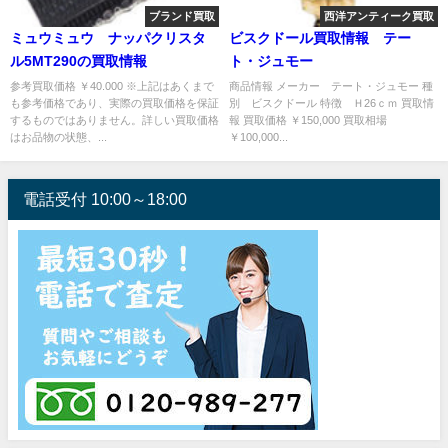
ブランド買取
西洋アンティーク買取
ミュウミュウ ナッパクリスタ
ビスクドール買取情報 テー
ル5MT290の買取情報
ト・ジュモー
参考買取価格 ￥40.000 ※上記はあくまで
商品情報 メーカー テート・ジュモー 種
も参考価格であり、実際の買取価格を保証
別 ビスクドール 特徴 Ｈ26ｃｍ 買取情
するものではありません。詳しい買取価格
報 買取価格 ￥150,000 買取相場
はお品物の状態、...
￥100,000...
電話受付 10:00～18:00