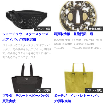
ブランド買取
骨董品買取
ジミーチュウ スタースタッズ
鍔買取情報 登龍門図 透
ボディバッグ/買取実績
商品情報 種別 鍔 特徴 登龍門図 透 買
取情報 買取価格 ￥50,000 買取相場
ジミーチュウのスタースタッズ ボディバ
￥10,000 ～ ￥60,000 買取時期 2019...
ッグは、その洗練されたデザインと機能性
で、都会的なスタイルを好む方々に特に人
気のあるアイテムです。スタ...
ブランド買取
ブランド買取
プラダ テスートベビーバッグ/
ボッテガ イントレトートバッ
買取実績
グ/買取実績