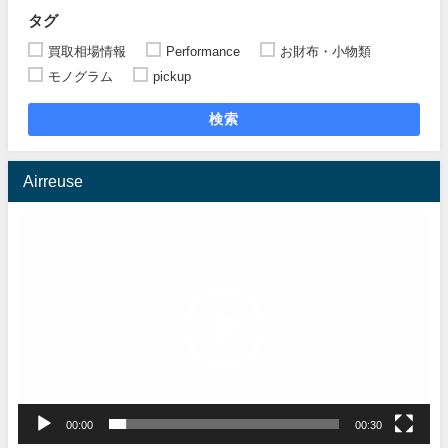
タグ
買取相場情報
Performance
お財布・小物類
モノグラム
pickup
検索
Airreuse
動
画
プ
レ
ー
ヤ
ー
00:00
00:30